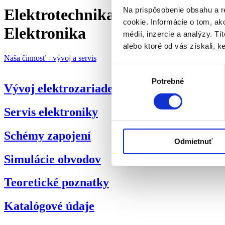
Na prispôsobenie obsahu a r
Elektrotechnika
cookie. Informácie o tom, ak
Elektronika
médií, inzercie a analýzy. Tí
alebo ktoré od vás získali, ke
Naša činnosť - vývoj a servis
Výber
Potrebné
súhlasu
Vývoj elektrozariadení
Servis elektroniky
Schémy zapojení
Odmietnuť
Simulácie obvodov
Teoretické poznatky
Katalógové údaje