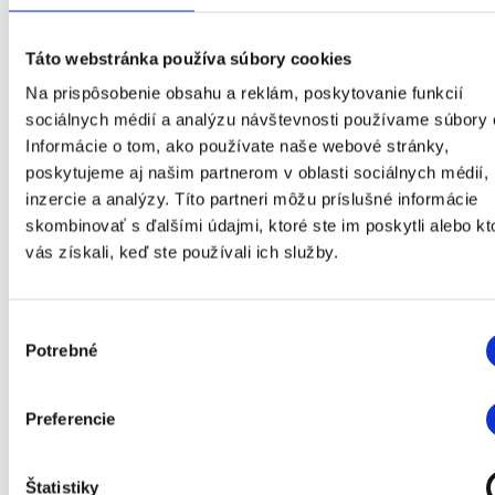
Táto webstránka používa súbory cookies
Na prispôsobenie obsahu a reklám, poskytovanie funkcií
sociálnych médií a analýzu návštevnosti používame súbory 
Informácie o tom, ako používate naše webové stránky,
poskytujeme aj našim partnerom v oblasti sociálnych médií,
inzercie a analýzy. Títo partneri môžu príslušné informácie
skombinovať s ďalšími údajmi, ktoré ste im poskytli alebo kt
vás získali, keď ste používali ich služby.
Práca
Výber
Vizitka
Potrebné
súhlasu
Články
Kontakt
Preferencie
Dopravníkový LEGO pás
Štatistiky
Vývoj elektrozariadení