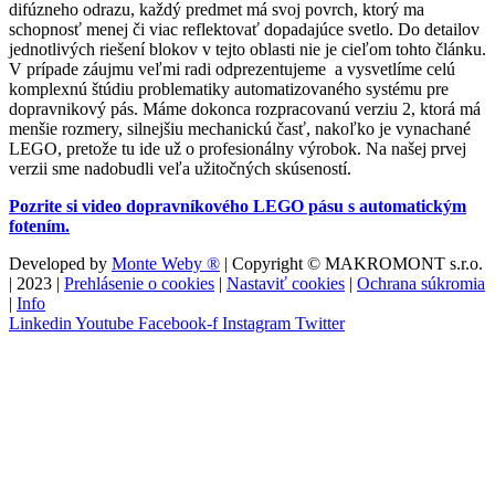
difúzneho odrazu, každý predmet má svoj povrch, ktorý ma
schopnosť menej či viac reflektovať dopadajúce svetlo. Do detailov
jednotlivých riešení blokov v tejto oblasti nie je cieľom tohto článku.
V prípade záujmu veľmi radi odprezentujeme a vysvetlíme celú
komplexnú štúdiu problematiky automatizovaného systému pre
dopravnikový pás. Máme dokonca rozpracovanú verziu 2, ktorá má
menšie rozmery, silnejšiu mechanickú časť, nakoľko je vynachané
LEGO, pretože tu ide už o profesionálny výrobok. Na našej prvej
verzii sme nadobudli veľa užitočných skúseností.
Pozrite si video dopravníkového LEGO pásu s automatickým
fotením.
Developed by
Monte Weby ®
| Copyright © MAKROMONT s.r.o.
| 2023 |
Prehlásenie o cookies
|
Nastaviť cookies
|
Ochrana súkromia
|
Info
Linkedin
Youtube
Facebook-f
Instagram
Twitter