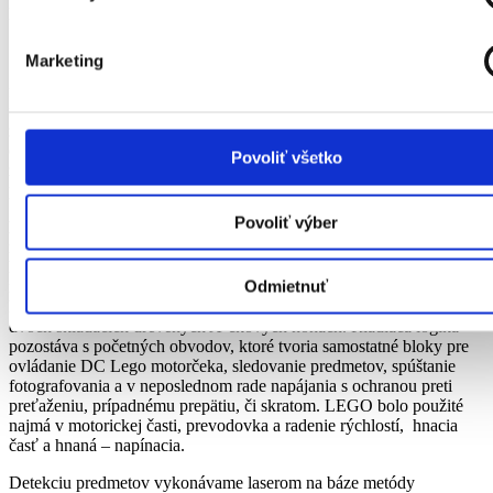
Publikované
15. februára 2023
Marketing
14.9.2020 vznikol nápad vytvoriť dopravník, ktorý uľahčí
fotografovanie drobných elektronických súčiastok, ktorých
fotografie budú použité na eshop, aby sa predali veľké skladové
zásoby. V tomto období sme boli tak trošku izolovaní od sveta a
času na pekné aktivity bolo konečne pomerne dostatok. Prišla
Povoliť všetko
zároveň výzva sa zučastniť jednej možnosti – vytvoriť niečo z
populárnej stavebnice LEGO a tak to začalo.
Povoliť výber
Dopravníkový pás s použítím LEGO častí.
Samotný PVC
materiál pri skladaní nie je úplne vyhovujúci z pevnostného
hľadiska, preto boli zakomponované rôzne materiály, plastový
Odmietnuť
nosník v ktorom sa pohybuje gumený pás, ten držia dve platformy z
kovu + dreva pre jednoduhšie opracovávanie a celý výrobok stojí na
dvoch skladacích drevených A-čkových nohách. Riadiaca logika
pozostáva s početných obvodov, ktoré tvoria samostatné bloky pre
ovládanie DC Lego motorčeka, sledovanie predmetov, spúštanie
fotografovania a v neposlednom rade napájania s ochranou preti
preťaženiu, prípadnému prepätiu, či skratom. LEGO bolo použité
najmá v motorickej časti, prevodovka a radenie rýchlostí, hnacia
časť a hnaná – napínacia.
Detekciu predmetov vykonávame laserom na báze metódy