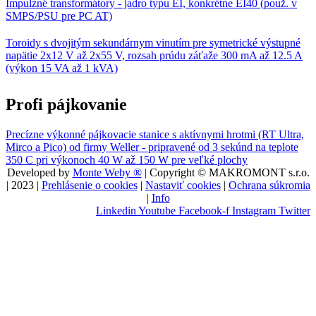
Impulzné transformátory - jadro typu EI, konkrétne EI40 (použ. v
SMPS/PSU pre PC AT)
Toroidy s dvojitým sekundárnym vinutím pre symetrické výstupné
napätie 2x12 V až 2x55 V, rozsah prúdu záťaže 300 mA až 12.5 A
(výkon 15 VA až 1 kVA)
Profi pájkovanie
Precízne výkonné pájkovacie stanice s aktívnymi hrotmi (RT Ultra,
Mirco a Pico) od firmy Weller - pripravené od 3 sekúnd na teplote
350 C pri výkonoch 40 W až 150 W pre veľké plochy
Developed by
Monte Weby ®
| Copyright © MAKROMONT s.r.o.
| 2023 |
Prehlásenie o cookies
|
Nastaviť cookies
|
Ochrana súkromia
|
Info
Linkedin
Youtube
Facebook-f
Instagram
Twitter