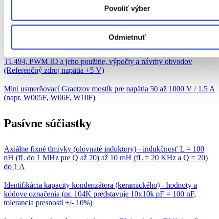
Povoliť výber
TDA7498, NF stereo zosilňovač v IO triedy D, výkon 2x100 W pre
6 Ω pri Vcc = 36 V
Odmietnuť
DC-DC menič s TL494 v zapojení ako StepDown converter
TL494, PWM IO a jeho použitie, výpočty a návrhy obvodov
(Referenčný zdroj napätia +5 V)
Mini usmerňovací Graetzov mostík pre napätia 50 až 1000 V / 1.5 A
(napr. W005F, W06F, W10F)
Pasívne súčiastky
Axiálne fixné tlmivky (olovnaté induktory) - indukčnosť L = 100
nH (fL do 1 MHz pre Q až 70) až 10 mH (fL = 20 KHz a Q = 20)
do 1 A
Identifikácia kapacity kondenzátora (keramického) - hodnoty a
kódove označenia (pr. 104K predstavuje 10x10k pF = 100 nF,
tolerancia presnosti +/- 10%)